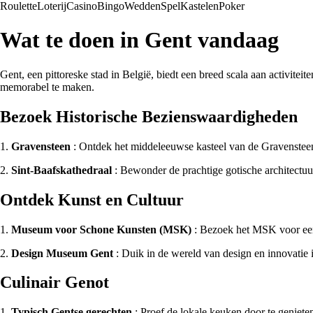
Roulette
Loterij
Casino
Bingo
Wedden
Spel
Kastelen
Poker
Wat te doen in Gent vandaag
Gent, een pittoreske stad in België, biedt een breed scala aan activiteit
memorabel te maken.
Bezoek Historische Bezienswaardigheden
1.
Gravensteen
: Ontdek het middeleeuwse kasteel van de Gravensteen 
2.
Sint-Baafskathedraal
: Bewonder de prachtige gotische architectuu
Ontdek Kunst en Cultuur
1.
Museum voor Schone Kunsten (MSK)
: Bezoek het MSK voor een 
2.
Design Museum Gent
: Duik in de wereld van design en innovatie
Culinair Genot
1.
Typisch Gentse gerechten
: Proef de lokale keuken door te geniete