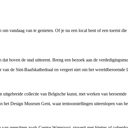
en om vandaag van te genieten. Of je nu een local bent of een toerist die
dat boven de stad uittorent. Breng een bezoek aan de verdedigingsmur
r van de Sint-Baafskathedraal en vergeet niet om het wereldberoemde 
uitgebreide collectie van Belgische kunst, met werken van beroemde 
 in het Design Museum Gent, waar tentoonstellingen uiteenlopen van h
n van gerechten zoals Gentse Waterzooi, stoverij met frietjes of cuber