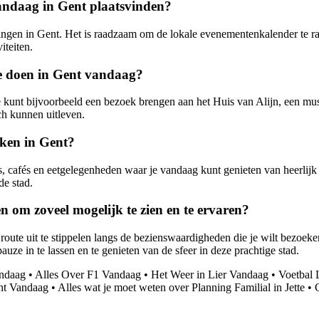
 vandaag in Gent plaatsvinden?
lingen in Gent. Het is raadzaam om de lokale evenementenkalender te ra
iteiten.
 te doen in Gent vandaag?
 Je kunt bijvoorbeeld een bezoek brengen aan het Huis van Alijn, een m
ch kunnen uitleven.
nken in Gent?
ts, cafés en eetgelegenheden waar je vandaag kunt genieten van heerlijk 
de stad.
 om zoveel mogelijk te zien en te ervaren?
 route uit te stippelen langs de bezienswaardigheden die je wilt bezoek
auze in te lassen en te genieten van de sfeer in deze prachtige stad.
andaag
•
Alles Over F1 Vandaag
•
Het Weer in Lier Vandaag
•
Voetbal 
ht Vandaag
•
Alles wat je moet weten over Planning Familial in Jette
•