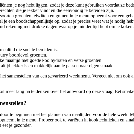
ënten je nog hebt liggen, zodat je deze kunt gebruiken voordat ze bed
rechten die je lekker vindt en die eenvoudig te bereiden zijn.
 soorten groenten, eiwitten en granen in je menu opneemt voor een geb
 je een boodschappenlijstje op, zodat je precies weet wat je nodig hebt
ud rekening met drukke dagen waarop je minder tijd hebt om te koken.
ltijd die snel te bereiden is.
curry boordevol groenten.
jke maaltijd met goede koolhydraten en verse groenten.
 altijd lekker is en makkelijk aan te passen naar eigen smaak.
t het samenstellen van een gevarieerd weekmenu. Vergeet niet om ook a
t meer lang na te denken over het antwoord op deze vraag. Eet smakel
menstellen?
or te beginnen met het plannen van maaltijden voor de hele week. Maak
n opneemt in je menu. Probeer ook te variëren in kooktechnieken en sma
 eet je gezonder.