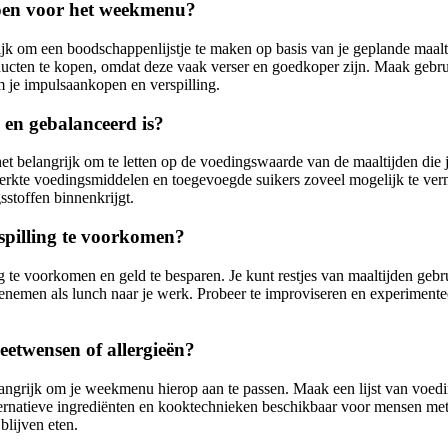
doen voor het weekmenu?
 om een boodschappenlijstje te maken op basis van je geplande maaltijd
ucten te kopen, omdat deze vaak verser en goedkoper zijn. Maak gebrui
m je impulsaankopen en verspilling.
en gebalanceerd is?
 belangrijk om te letten op de voedingswaarde van de maaltijden die je
ewerkte voedingsmiddelen en toegevoegde suikers zoveel mogelijk te ver
sstoffen binnenkrijgt.
spilling te voorkomen?
 te voorkomen en geld te besparen. Je kunt restjes van maaltijden gebr
meenemen als lunch naar je werk. Probeer te improviseren en experimen
etwensen of allergieën?
elangrijk om je weekmenu hierop aan te passen. Maak een lijst van voedi
ternatieve ingrediënten en kooktechnieken beschikbaar voor mensen met 
blijven eten.