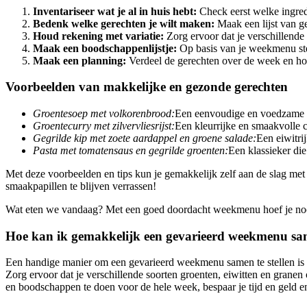
Inventariseer wat je al in huis hebt:
Check eerst welke ingredi
Bedenk welke gerechten je wilt maken:
Maak een lijst van ge
Houd rekening met variatie:
Zorg ervoor dat je verschillende
Maak een boodschappenlijstje:
Op basis van je weekmenu stel
Maak een planning:
Verdeel de gerechten over de week en ho
Voorbeelden van makkelijke en gezonde gerechten
Groentesoep met volkorenbrood:
Een eenvoudige en voedzame maa
Groentecurry met zilvervliesrijst:
Een kleurrijke en smaakvolle 
Gegrilde kip met zoete aardappel en groene salade:
Een eiwitri
Pasta met tomatensaus en gegrilde groenten:
Een klassieker die
Met deze voorbeelden en tips kun je gemakkelijk zelf aan de slag me
smaakpapillen te blijven verrassen!
Wat eten we vandaag? Met een goed doordacht weekmenu hoef je nooi
Hoe kan ik gemakkelijk een gevarieerd weekmenu sa
Een handige manier om een gevarieerd weekmenu samen te stellen is do
Zorg ervoor dat je verschillende soorten groenten, eiwitten en grane
en boodschappen te doen voor de hele week, bespaar je tijd en geld en