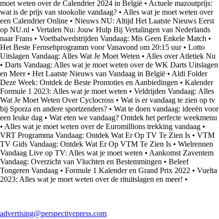
moet weten over de Calendrier 2024 in België
•
Actuele mazoutprijs:
wat is de prijs van stookolie vandaag?
•
Alles wat je moet weten over
een Calendrier Online
•
Nieuws NU: Altijd Het Laatste Nieuws Eerst
op NU.nl
•
Vertalen Nu: Jouw Hulp Bij Vertalingen van Nederlands
naar Frans
•
Voetbalwedstrijden Vandaag: Mis Geen Enkele Match
•
Het Beste Fernsehprogramm voor Vanavond om 20:15 uur
•
Lotto
Uitslagen Vandaag: Alles Wat Je Moet Weten
•
Alles over Atletiek Nu
•
Darts Vandaag: Alles wat je moet weten over de WK Darts Uitslagen
en Meer
•
Het Laatste Nieuws van Vandaag in België
•
Aldi Folder
Deze Week: Ontdek de Beste Promoties en Aanbiedingen
•
Kalender
Formule 1 2023: Alles wat je moet weten
•
Veldrijden Vandaag: Alles
Wat Je Moet Weten Over Cyclocross
•
Wat is er vandaag te zien op tv
bij Sporza en andere sportzenders?
•
Wat te doen vandaag: ideeën voor
een leuke dag
•
Wat eten we vandaag? Ontdek het perfecte weekmenu
•
Alles wat je moet weten over de Euromillions trekking vandaag
•
VRT Programma Vandaag: Ontdek Wat Er Op TV Te Zien Is
•
VTM
TV Gids Vandaag: Ontdek Wat Er Op VTM Te Zien Is
•
Wielrennen
Vandaag Live op TV: Alles wat je moet weten
•
Aankomst Zaventem
Vandaag: Overzicht van Vluchten en Bestemmingen
•
Beleef
Tongeren Vandaag
•
Formule 1 Kalender en Grand Prix 2022
•
Vuelta
2023: Alles wat je moet weten over de rituitslagen en meer!
•
advertising@perspectivepress.com