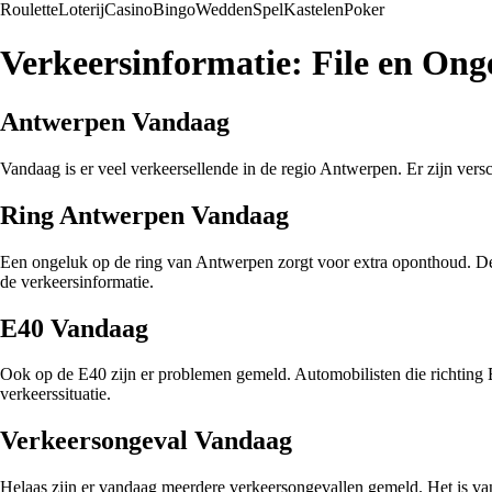
Roulette
Loterij
Casino
Bingo
Wedden
Spel
Kastelen
Poker
Verkeersinformatie: File en On
Antwerpen Vandaag
Vandaag is er veel verkeersellende in de regio Antwerpen. Er zijn ver
Ring Antwerpen Vandaag
Een ongeluk op de ring van Antwerpen zorgt voor extra oponthoud. De hu
de verkeersinformatie.
E40 Vandaag
Ook op de E40 zijn er problemen gemeld. Automobilisten die richting 
verkeerssituatie.
Verkeersongeval Vandaag
Helaas zijn er vandaag meerdere verkeersongevallen gemeld. Het is van