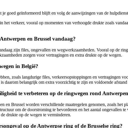
at je goed geïnformeerd blijft en volg de aanwijzingen van de hulpdie
en in het verkeer, vooral op momenten van verhoogde drukte zoals vandaag
 Antwerpen en Brussel vandaag?
daag zijn files, ongevallen en wegwerkzaamheden. Vooral op de ringw
kzaamheden zorgen voor vertragingen en extra drukte op de wegen.
lwegen in België?
bben, zoals langdurige files, verkeersopstoppingen en vertragingen vo
s daarom belangrijk om extra voorzichtig te zijn en voldoende afstand t
igheid te verbeteren op de ringwegen rond Antwerpen
en en Brussel worden verschillende maatregelen genomen, zoals het pl
structuur om de doorstroming te bevorderen en het aantal ongevallen te
 de drukte op de wegen te verminderen.
rsongeval op de Antwerpse ring of de Brusselse ring?