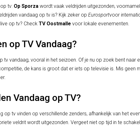
 op tv:
Op Sporza
wordt vaak veldrijden uitgezonden, voornamelij
eldrijden vandaag op tv is? Kijk zeker op
Eurosport
voor internati
 live op tv? Check
TV Oostmalle
voor lokale evenementen.
jden op TV Vandaag?
 op tv vandaag, vooral in het seizoen. Of je nu op zoek bent naa
mpetitie, de kans is groot dat er iets op televisie is. Mis geen 
er.
den Vandaag op TV?
g op tv vinden op verschillende zenders, afhankelijk van het eve
iete veldrit wordt uitgezonden. Vergeet niet op tijd in te schake