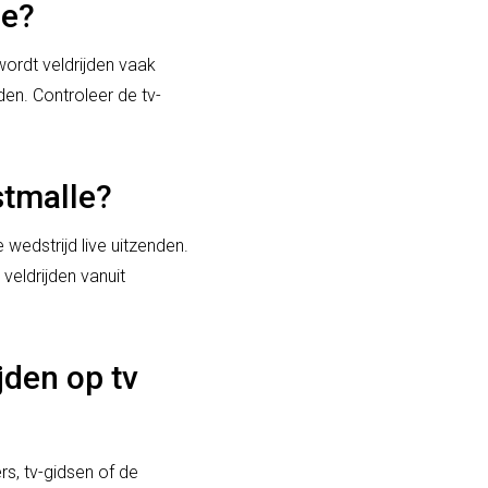
ie?
wordt veldrijden vaak
den. Controleer de tv-
ostmalle?
 wedstrijd live uitzenden.
veldrijden vanuit
jden op tv
rs, tv-gidsen of de