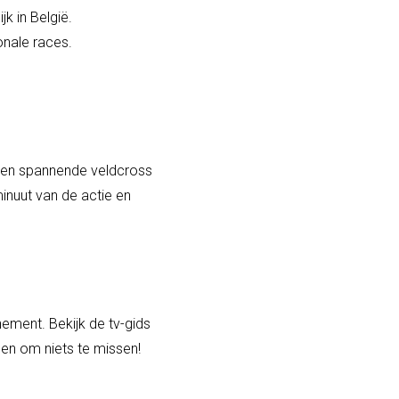
k in België.
onale races.
r een spannende veldcross
minuut van de actie en
nement. Bekijk de tv-gids
len om niets te missen!