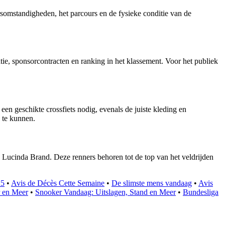
ersomstandigheden, het parcours en de fysieke conditie van de
atie, sponsorcontracten en ranking in het klassement. Voor het publiek
een geschikte crossfiets nodig, evenals de juiste kleding en
 te kunnen.
n Lucinda Brand. Deze renners behoren tot de top van het veldrijden
25
•
Avis de Décès Cette Semaine
•
De slimste mens vandaag
•
Avis
r en Meer
•
Snooker Vandaag: Uitslagen, Stand en Meer
•
Bundesliga