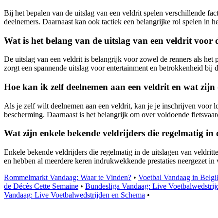
Bij het bepalen van de uitslag van een veldrit spelen verschillende f
deelnemers. Daarnaast kan ook tactiek een belangrijke rol spelen in he
Wat is het belang van de uitslag van een veldrit voor 
De uitslag van een veldrit is belangrijk voor zowel de renners als het
zorgt een spannende uitslag voor entertainment en betrokkenheid bij de
Hoe kan ik zelf deelnemen aan een veldrit en wat zijn 
Als je zelf wilt deelnemen aan een veldrit, kan je je inschrijven voor
bescherming. Daarnaast is het belangrijk om over voldoende fietsvaar
Wat zijn enkele bekende veldrijders die regelmatig in
Enkele bekende veldrijders die regelmatig in de uitslagen van veldri
en hebben al meerdere keren indrukwekkende prestaties neergezet in v
Rommelmarkt Vandaag: Waar te Vinden?
•
Voetbal Vandaag in Belgi
de Décès Cette Semaine
•
Bundesliga Vandaag: Live Voetbalwedstri
Vandaag: Live Voetbalwedstrijden en Schema
•