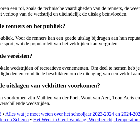
actoren een rol, zoals de technische vaardigheden van de renners, de we
t verloop van de wedstrijd en uiteindelijk de uitslag beïnvloeden.
de renners en het publiek?
 publiek. Voor de renners kan een goede uitslag bijdragen aan hun reput
 sport, wat de populariteit van het veldrijden kan vergroten.
de vereisten?
 lokale wedstrijden of recreatieve evenementen. Om deel te nemen heb je 
digheden en conditie te beschikken om de uitdaging van een veldrit aan
 de uitslagen van veldritten voorkomen?
tten voorkomen zijn Mathieu van der Poel, Wout van Aert, Toon Aerts e
erschillende wedstrijden.
ë
•
Alles wat je moet weten over het schooljaar 2023-2024 en 2024-20
jden en Schema
•
Het Weer in Gent Vandaag: Weerbericht, Temperatuu