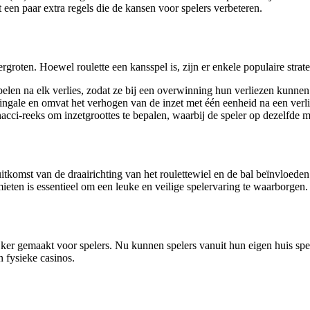
een paar extra regels die de kansen voor spelers verbeteren.
roten. Hoewel roulette een kansspel is, zijn er enkele populaire strate
belen na elk verlies, zodat ze bij een overwinning hun verliezen kunne
ingale en omvat het verhogen van de inzet met één eenheid na een verli
ci-reeks om inzetgroottes te bepalen, waarbij de speler op dezelfde ma
 uitkomst van de draairichting van het roulettewiel en de bal beïnvloede
ieten is essentieel om een leuke en veilige spelervaring te waarborgen.
ker gemaakt voor spelers. Nu kunnen spelers vanuit hun eigen huis spele
an fysieke casinos.