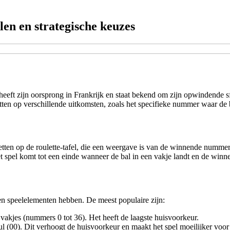
en en strategische keuzes
heeft zijn oorsprong in Frankrijk en staat bekend om zijn opwindende sf
n op verschillende uitkomsten, zoals het specifieke nummer waar de ba
zetten op de roulette-tafel, die een weergave is van de winnende nummers
. Het spel komt tot een einde wanneer de bal in een vakje landt en de
s en speelelementen hebben. De meest populaire zijn:
 vakjes (nummers 0 tot 36). Het heeft de laagste huisvoorkeur.
ul (00). Dit verhoogt de huisvoorkeur en maakt het spel moeilijker voor 