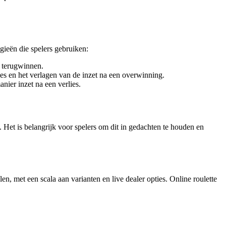
gieën die spelers gebruiken:
n terugwinnen.
es en het verlagen van de inzet na een overwinning.
nier inzet na een verlies.
n. Het is belangrijk voor spelers om dit in gedachten te houden en
n, met een scala aan varianten en live dealer opties. Online roulette