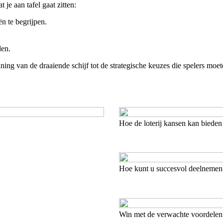
je aan tafel gaat zitten:
ën te begrijpen.
den.
nning van de draaiende schijf tot de strategische keuzes die spelers moe
Hoe de loterij kansen kan bieden
Hoe kunt u succesvol deelnemen a
Win met de verwachte voordelen va