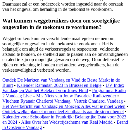
Daarnaast zal er een onderzoek worden ingesteld naar de oorzaak
van het ongeval om herhaling in de toekomst te voorkomen.
Wat kunnen weggebruikers doen om soortgelijke
ongevallen in de toekomst te voorkomen?
Weggebruikers kunnen verschillende maatregelen nemen om
soortgelijke ongevallen in de toekomst te voorkomen. Het is
belangrijk om altijd de verkeersregels te respecteren, voldoende
afstand te houden, de snelheid aan te passen aan de omstandigheden
en alert te zijn op mogelijke gevaren op de weg. Door defensief te
rijden en rekening te houden met andere weggebruikers, kan de
verkeersveiligheid verbeterd worden.
Ontdek De Markten van Vandaag en Vind de Beste Markt in de
Buurt
•
Kalender Ramadan 2023 in Brussel en België
•
UV Index
Vandaag en Wat het Betekent voor Jouw Huid
•
Programma Radio
2 Vandaag Live – Mis Niets van Jouw Favoriete Radiozender
•
Vluchten Ryanair Charleroi Vandaag | Vertrek Charleroi Vandaag
•
Het Weerbericht van Vandaag en Morgen: Alles wat je moet weten
•
Ontdek welke planeet momenteel zichtbaar is aan de sterrenhemel
•
Kalender voor Schooljaar in Frankrijk: Belangrijke Data voor 2023
en 2024
•
Alles Over het Wedstrijdschema van Real Madrid
•
Brand
in Oostende Vandaag
•