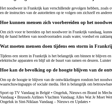
Het noodweer in Frankrijk kan verschillende gevolgen hebben, zoals ov
en de instructies van de autoriteiten op te volgen om zichzelf en ander
Hoe kunnen mensen zich voorbereiden op het noodwee
Om zich voor te bereiden op het noodweer in Frankrijk vandaag, kunnen
bij de hand hebben van noodvoorraden zoals water, voedsel en zaklampe
Wat moeten mensen doen tijdens een storm in Frankri
Tijdens een storm in Frankrijk is het belangrijk om binnen te blijven e
elektrische apparaten en blijf uit de buurt van ramen en deuren. Luister n
Hoe kan de bevolking op de hoogte blijven van de on
Om op de hoogte te blijven van de ontwikkelingen rondom het noodweer
waarschuwingsapps of sociale media. Het is belangrijk om betrouwbare
Sport op TV Vandaag in België
•
Ongeluk, Nieuws en Brand in Mech
Vandaag
•
Brussels Airlines Vluchten Vandaag: Alles Wat Je Moet We
Ongeluk in Sint-Niklaas Vandaag – Nieuws en Updates
•