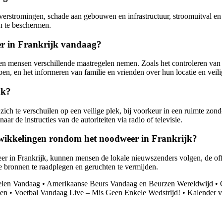
erstromingen, schade aan gebouwen en infrastructuur, stroomuitval en v
en te beschermen.
r in Frankrijk vandaag?
 mensen verschillende maatregelen nemen. Zoals het controleren van de
n, en het informeren van familie en vrienden over hun locatie en veili
jk?
n zich te verschuilen op een veilige plek, bij voorkeur in een ruimte zo
aar de instructies van de autoriteiten via radio of televisie.
twikkelingen rondom het noodweer in Frankrijk?
 in Frankrijk, kunnen mensen de lokale nieuwszenders volgen, de offi
 bronnen te raadplegen en geruchten te vermijden.
elen Vandaag
•
Amerikaanse Beurs Vandaag en Beurzen Wereldwijd
•
ten
•
Voetbal Vandaag Live – Mis Geen Enkele Wedstrijd!
•
Kalender v