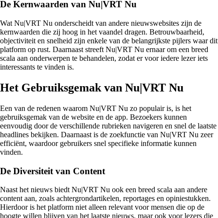
De Kernwaarden van Nu|VRT Nu
Wat Nu|VRT Nu onderscheidt van andere nieuwswebsites zijn de
kernwaarden die zij hoog in het vaandel dragen. Betrouwbaarheid,
objectiviteit en snelheid zijn enkele van de belangrijkste pijlers waar dit
platform op rust. Daarnaast streeft Nu|VRT Nu ernaar om een breed
scala aan onderwerpen te behandelen, zodat er voor iedere lezer iets
interessants te vinden is.
Het Gebruiksgemak van Nu|VRT Nu
Een van de redenen waarom Nu|VRT Nu zo populair is, is het
gebruiksgemak van de website en de app. Bezoekers kunnen
eenvoudig door de verschillende rubrieken navigeren en snel de laatste
headlines bekijken. Daarnaast is de zoekfunctie van Nu|VRT Nu zeer
efficiënt, waardoor gebruikers snel specifieke informatie kunnen
vinden.
De Diversiteit van Content
Naast het nieuws biedt Nu|VRT Nu ook een breed scala aan andere
content aan, zoals achtergrondartikelen, reportages en opiniestukken.
Hierdoor is het platform niet alleen relevant voor mensen die op de
hoogte willen blijven van het laatste nieuws, maar ook voor lezers die