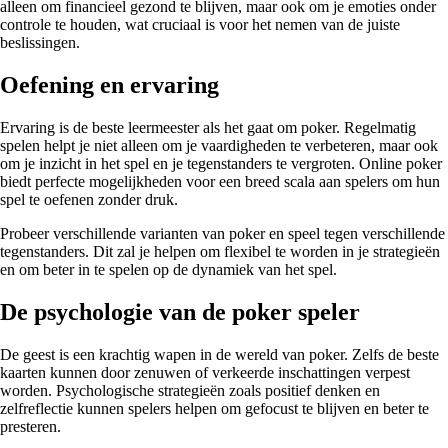
alleen om financieel gezond te blijven, maar ook om je emoties onder
controle te houden, wat cruciaal is voor het nemen van de juiste
beslissingen.
Oefening en ervaring
Ervaring is de beste leermeester als het gaat om poker. Regelmatig
spelen helpt je niet alleen om je vaardigheden te verbeteren, maar ook
om je inzicht in het spel en je tegenstanders te vergroten. Online poker
biedt perfecte mogelijkheden voor een breed scala aan spelers om hun
spel te oefenen zonder druk.
Probeer verschillende varianten van poker en speel tegen verschillende
tegenstanders. Dit zal je helpen om flexibel te worden in je strategieën
en om beter in te spelen op de dynamiek van het spel.
De psychologie van de poker speler
De geest is een krachtig wapen in de wereld van poker. Zelfs de beste
kaarten kunnen door zenuwen of verkeerde inschattingen verpest
worden. Psychologische strategieën zoals positief denken en
zelfreflectie kunnen spelers helpen om gefocust te blijven en beter te
presteren.