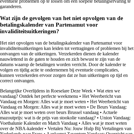
eventuele problemen op te lossen om een soepele betalingservaring te
garanderen.
Wat zijn de gevolgen van het niet opvolgen van de
betalingskalender van Partenamut voor
invaliditeitsuitkeringen?
Het niet opvolgen van de betalingskalender van Partenamut voor
invaliditeitsuitkeringen kan leiden tot vertragingen of problemen bij het
ontvangen van de uitkeringen. Verzekerden dienen de kalender
nauwlettend in de gaten te houden en zich bewust te zijn van de
datums waarop de betalingen worden verricht. Door de kalender te
volgen en tijdig actie te ondernemen bij eventuele complicaties,
kunnen verzekerden ervoor zorgen dat ze hun uitkeringen op tijd en
correct ontvangen.
Belangrijke Overlijdens in Roeselare Deze Week
•
Wat eten we
vandaag? Ontdek het perfecte weekmenu
•
Het Weerbericht van
Vandaag en Morgen: Alles wat je moet weten
•
Het Weerbericht van
Vandaag en Morgen: Alles wat je moet weten
•
De Beurs Vandaag:
Alles wat je moet weten over beurs Brussel vandaag
•
Actuele
mazoutprijs: wat is de prijs van stookolie vandaag?
•
Union Vandaag:
Voetbalunie Kalender en Match Vandaag
•
Alles wat je moet weten
over de NBA-kalender
•
Vertalen Nu: Jouw Hulp Bij Vertalingen van
Nederlands naar Frans
•
Aankomst Zaventem Vandaag: Overzicht van