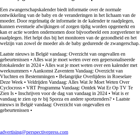
Een zwangerschapskalender biedt informatie over de normale
ontwikkeling van de baby en de veranderingen in het lichaam van de
moeder. Door regelmatig de informatie in de kalender te raadplegen,
kunnen eventuele afwijkingen of zorgen tijdig worden opgemerkt en
kan er actie worden ondernomen door bijvoorbeeld een zorgverlener te
raadplegen. Het helpt dus bij het monitoren van de gezondheid en het
welzijn van zowel de moeder als de baby gedurende de zwangerschap.
Laatste nieuws in België vandaag: Overzicht van ongevallen en
gebeurtenissen
•
Alles wat je moet weten over een gepersonaliseerde
fotokalender in 2024
•
Alles wat je moet weten over een kalender met
weeknummers
•
Aankomst Zaventem Vandaag: Overzicht van
Vluchten en Bestemmingen
•
Belangrijke Overlijdens in Roeselare
Deze Week
•
Veldrijden Vandaag: Alles Wat Je Moet Weten Over
Cyclocross
•
VRT Programma Vandaag: Ontdek Wat Er Op TV Te
Zien Is
•
Inschrijven voor de dag van vandaag in 2024
•
Wat is er
vandaag te zien op tv bij Sporza en andere sportzenders?
•
Laatste
nieuws in België vandaag: Overzicht van ongevallen en
gebeurtenissen
•
advertising@perspectivepress.com