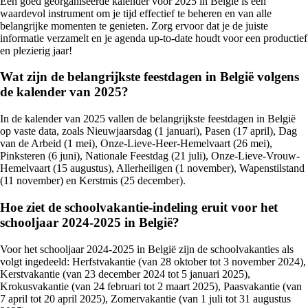
Een goed georganiseerde kalender voor 2025 in België is een
waardevol instrument om je tijd effectief te beheren en van alle
belangrijke momenten te genieten. Zorg ervoor dat je de juiste
informatie verzamelt en je agenda up-to-date houdt voor een productief
en plezierig jaar!
Wat zijn de belangrijkste feestdagen in België volgens
de kalender van 2025?
In de kalender van 2025 vallen de belangrijkste feestdagen in België
op vaste data, zoals Nieuwjaarsdag (1 januari), Pasen (17 april), Dag
van de Arbeid (1 mei), Onze-Lieve-Heer-Hemelvaart (26 mei),
Pinksteren (6 juni), Nationale Feestdag (21 juli), Onze-Lieve-Vrouw-
Hemelvaart (15 augustus), Allerheiligen (1 november), Wapenstilstand
(11 november) en Kerstmis (25 december).
Hoe ziet de schoolvakantie-indeling eruit voor het
schooljaar 2024-2025 in België?
Voor het schooljaar 2024-2025 in België zijn de schoolvakanties als
volgt ingedeeld: Herfstvakantie (van 28 oktober tot 3 november 2024),
Kerstvakantie (van 23 december 2024 tot 5 januari 2025),
Krokusvakantie (van 24 februari tot 2 maart 2025), Paasvakantie (van
7 april tot 20 april 2025), Zomervakantie (van 1 juli tot 31 augustus