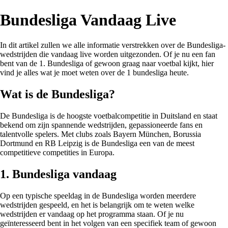
Bundesliga Vandaag Live
In dit artikel zullen we alle informatie verstrekken over de Bundesliga-
wedstrijden die vandaag live worden uitgezonden. Of je nu een fan
bent van de 1. Bundesliga of gewoon graag naar voetbal kijkt, hier
vind je alles wat je moet weten over de 1 bundesliga heute.
Wat is de Bundesliga?
De Bundesliga is de hoogste voetbalcompetitie in Duitsland en staat
bekend om zijn spannende wedstrijden, gepassioneerde fans en
talentvolle spelers. Met clubs zoals Bayern München, Borussia
Dortmund en RB Leipzig is de Bundesliga een van de meest
competitieve competities in Europa.
1. Bundesliga vandaag
Op een typische speeldag in de Bundesliga worden meerdere
wedstrijden gespeeld, en het is belangrijk om te weten welke
wedstrijden er vandaag op het programma staan. Of je nu
geïnteresseerd bent in het volgen van een specifiek team of gewoon