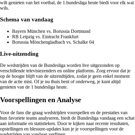
wilt genieten van het voetbal, de 1.bundesliga heute biedt voor elk wat
wils.
Schema van vandaag
Bayern München vs. Borussia Dortmund
RB Leipzig vs. Eintracht Frankfurt
Borussia Mönchengladbach vs. Schalke 04
Live-uitzending
De wedstrijden van de Bundesliga worden live uitgezonden op
verschillende televisiezenders en online platforms. Zorg ervoor dat je
op de hoogte blijft van de uitzendtijden, zodat je geen enkel moment
van de actie mist. Of je nu thuis bent of onderweg, je kunt altijd
genieten van de 1 bundesliga heute.
Voorspellingen en Analyse
Voor de fans die graag wedstrijden voorspellen en de prestaties van
hun favoriete teams analyseren, biedt de Bundesliga vandaag een schat
aan informatie en statistieken. Door te kijken naar recente resultaten,
opstellingen en blessure-updates kun je je voorspellingen voor de
wedstrijden van vandaag verfijnen.