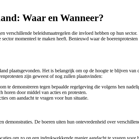
rland: Waar en Wanneer?
en verschillende beleidsmaatregelen die invloed hebben op hun sector. 
 sector momenteel te maken heeft. Benieuwd waar de boerenprotesten v
and plaatsgevonden. Het is belangrijk om op de hoogte te blijven van d
enprotesten zijn geweest of nog zullen plaatsvinden:
 te demonstreren tegen bepaalde regelgeving die volgens hen nadelig 
h horen door middel van acties en protesten.
cties om aandacht te vragen voor hun situatie.
en demonstraties. De boeren uiten hun ontevredenheid over verschillen
 locaties om zo op een indrukwekkende manier aandacht te vragen voor