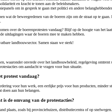
lidariteit en kracht te tonen aan de beleidsmakers.
iepanels om in gesprek te gaan met politici en andere belanghebbenden 
pen wat de beweegredenen van de boeren zijn om de straat op te gaan. D
.
 komen over de boerenprotesten vandaag? Blijf op de hoogte van het laa
r de uitdagingen waar de boeren mee te maken hebben.
vatbare landbouwsector. Samen staan we sterk!
n, waaronder onvrede over het landbouwbeleid, regelgeving omtrent st
otestacties om aandacht te vragen voor hun situatie.
het protest vandaag?
dering voor hun werk, een eerlijke prijs voor hun producten, minder st
ht doen aan hun belangen.
 is de omvang van de protestacties?
nd plaats, zoals bij provinciehuizen, distributiecentra of op snelwegen