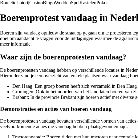
Roulette
Loterij
Casino
Bingo
Wedden
Spel
Kastelen
Poker
Boerenprotest vandaag in Nede
Boeren zijn vandaag opnieuw de straat op gegaan om te protesteren teg
doel om aandacht te vragen voor de uitdagingen waarmee de agrarische
meer informatie.
Waar zijn de boerenprotesten vandaag?
De boerenprotesten vandaag hebben op verschillende locaties in Nederl
Hieronder vind je een overzicht van enkele plaatsen waar vandaag boer
Den Haag: Een groep boeren heeft zich verzameld in Den Haag om
Groningen: Ook in het noorden van het land laten boeren van zic
Brabant: In de provincie Brabant zijn boeren actief met diverse a
Demonstraties en acties van boeren vandaag
De boerenprotesten vandaag bevatten verschillende vormen van acties 
veelvoorkomende acties die vandaag hebben plaatsgevonden zijn:
Tractorenparade: Boeren rijden met hun tractoren naar centrale