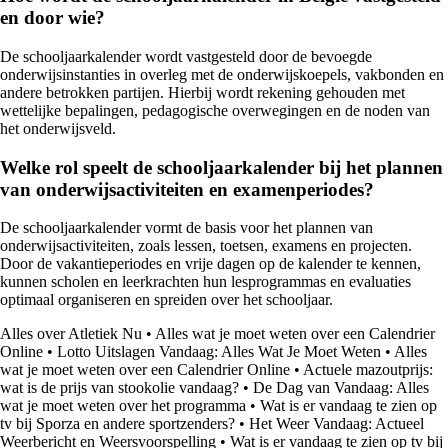
en door wie?
De schooljaarkalender wordt vastgesteld door de bevoegde
onderwijsinstanties in overleg met de onderwijskoepels, vakbonden en
andere betrokken partijen. Hierbij wordt rekening gehouden met
wettelijke bepalingen, pedagogische overwegingen en de noden van
het onderwijsveld.
Welke rol speelt de schooljaarkalender bij het plannen
van onderwijsactiviteiten en examenperiodes?
De schooljaarkalender vormt de basis voor het plannen van
onderwijsactiviteiten, zoals lessen, toetsen, examens en projecten.
Door de vakantieperiodes en vrije dagen op de kalender te kennen,
kunnen scholen en leerkrachten hun lesprogrammas en evaluaties
optimaal organiseren en spreiden over het schooljaar.
Alles over Atletiek Nu
•
Alles wat je moet weten over een Calendrier
Online
•
Lotto Uitslagen Vandaag: Alles Wat Je Moet Weten
•
Alles
wat je moet weten over een Calendrier Online
•
Actuele mazoutprijs:
wat is de prijs van stookolie vandaag?
•
De Dag van Vandaag: Alles
wat je moet weten over het programma
•
Wat is er vandaag te zien op
tv bij Sporza en andere sportzenders?
•
Het Weer Vandaag: Actueel
Weerbericht en Weersvoorspelling
•
Wat is er vandaag te zien op tv bij