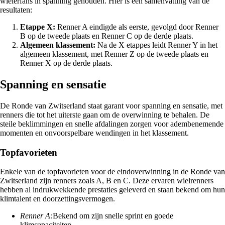
wielerfans in spanning gehouden. Hier is een samenvatting van de
resultaten:
Etappe X:
Renner A eindigde als eerste, gevolgd door Renner
B op de tweede plaats en Renner C op de derde plaats.
Algemeen klassement:
Na de X etappes leidt Renner Y in het
algemeen klassement, met Renner Z op de tweede plaats en
Renner X op de derde plaats.
Spanning en sensatie
De Ronde van Zwitserland staat garant voor spanning en sensatie, met
renners die tot het uiterste gaan om de overwinning te behalen. De
steile beklimmingen en snelle afdalingen zorgen voor adembenemende
momenten en onvoorspelbare wendingen in het klassement.
Topfavorieten
Enkele van de topfavorieten voor de eindoverwinning in de Ronde van
Zwitserland zijn renners zoals A, B en C. Deze ervaren wielrenners
hebben al indrukwekkende prestaties geleverd en staan bekend om hun
klimtalent en doorzettingsvermogen.
Renner A:
Bekend om zijn snelle sprint en goede
klimcapaciteiten