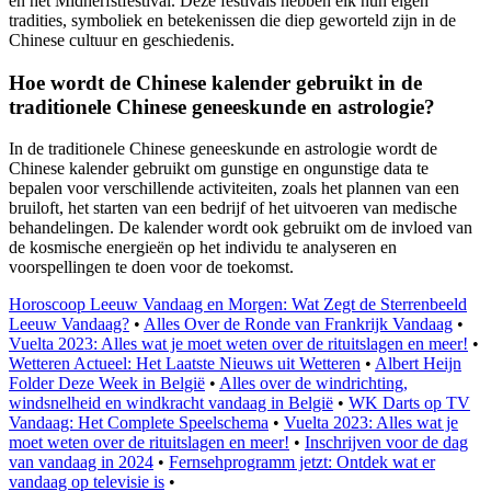
en het Midherfstfestival. Deze festivals hebben elk hun eigen
tradities, symboliek en betekenissen die diep geworteld zijn in de
Chinese cultuur en geschiedenis.
Hoe wordt de Chinese kalender gebruikt in de
traditionele Chinese geneeskunde en astrologie?
In de traditionele Chinese geneeskunde en astrologie wordt de
Chinese kalender gebruikt om gunstige en ongunstige data te
bepalen voor verschillende activiteiten, zoals het plannen van een
bruiloft, het starten van een bedrijf of het uitvoeren van medische
behandelingen. De kalender wordt ook gebruikt om de invloed van
de kosmische energieën op het individu te analyseren en
voorspellingen te doen voor de toekomst.
Horoscoop Leeuw Vandaag en Morgen: Wat Zegt de Sterrenbeeld
Leeuw Vandaag?
•
Alles Over de Ronde van Frankrijk Vandaag
•
Vuelta 2023: Alles wat je moet weten over de rituitslagen en meer!
•
Wetteren Actueel: Het Laatste Nieuws uit Wetteren
•
Albert Heijn
Folder Deze Week in België
•
Alles over de windrichting,
windsnelheid en windkracht vandaag in België
•
WK Darts op TV
Vandaag: Het Complete Speelschema
•
Vuelta 2023: Alles wat je
moet weten over de rituitslagen en meer!
•
Inschrijven voor de dag
van vandaag in 2024
•
Fernsehprogramm jetzt: Ontdek wat er
vandaag op televisie is
•