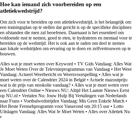
Hoe kan iemand zich voorbereiden op een
atletiekwedstrijd?
Om zich voor te bereiden op een atletiekwedstrijd, is het belangrijk om
een trainingsplan op te stellen dat gericht is op de specifieke disciplines
en afstanden die men zal beoefenen. Daarnaast is het essentieel om
voldoende rust te nemen, goed te eten, te hydrateren en mentaal voor te
bereiden op de wedstrijd. Het is ook aan te raden om deel te nemen
aan lokale wedstrijden om ervaring op te doen en zelfvertrouwen op te
bouwen.
Alles wat je moet weten over Keyword
•
TV Gids Vandaag: Alles Wat
Je Moet Weten Over de Televisieprogrammas van Vandaag
•
Het Weer
Vandaag: Actueel Weerbericht en Weersvoorspelling
•
Alles wat je
moet weten over de Calendrier 2024 in België
•
Actuele mazoutprijs:
wat is de prijs van stookolie vandaag?
•
Alles wat je moet weten over
een Calendrier Online
•
Nieuws NU: Altijd Het Laatste Nieuws Eerst
op NU.nl
•
Vertalen Nu: Jouw Hulp Bij Vertalingen van Nederlands
naar Frans
•
Voetbalwedstrijden Vandaag: Mis Geen Enkele Match
•
Het Beste Fernsehprogramm voor Vanavond om 20:15 uur
•
Lotto
Uitslagen Vandaag: Alles Wat Je Moet Weten
•
Alles over Atletiek Nu
•