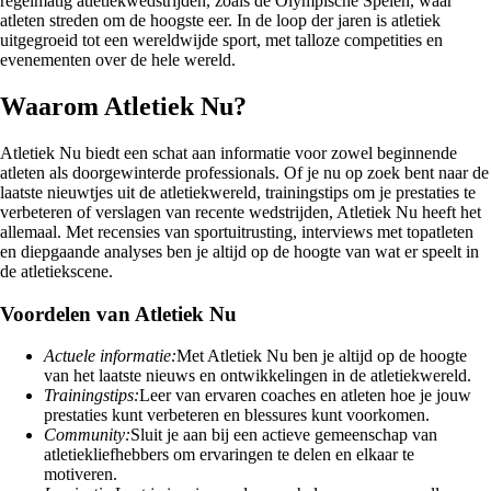
regelmatig atletiekwedstrijden, zoals de Olympische Spelen, waar
atleten streden om de hoogste eer. In de loop der jaren is atletiek
uitgegroeid tot een wereldwijde sport, met talloze competities en
evenementen over de hele wereld.
Waarom Atletiek Nu?
Atletiek Nu biedt een schat aan informatie voor zowel beginnende
atleten als doorgewinterde professionals. Of je nu op zoek bent naar de
laatste nieuwtjes uit de atletiekwereld, trainingstips om je prestaties te
verbeteren of verslagen van recente wedstrijden, Atletiek Nu heeft het
allemaal. Met recensies van sportuitrusting, interviews met topatleten
en diepgaande analyses ben je altijd op de hoogte van wat er speelt in
de atletiekscene.
Voordelen van Atletiek Nu
Actuele informatie:
Met Atletiek Nu ben je altijd op de hoogte
van het laatste nieuws en ontwikkelingen in de atletiekwereld.
Trainingstips:
Leer van ervaren coaches en atleten hoe je jouw
prestaties kunt verbeteren en blessures kunt voorkomen.
Community:
Sluit je aan bij een actieve gemeenschap van
atletiekliefhebbers om ervaringen te delen en elkaar te
motiveren.